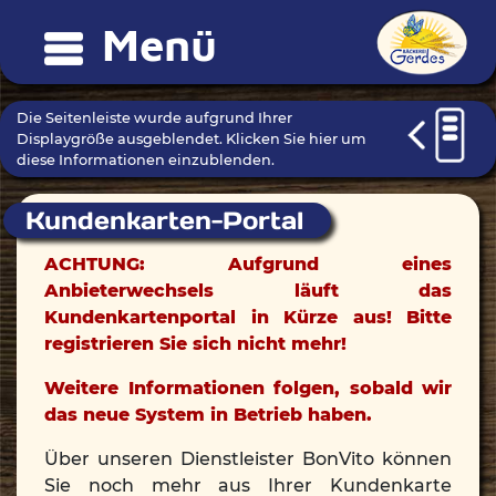
Menü
Die Seitenleiste wurde aufgrund Ihrer
Displaygröße ausgeblendet. Klicken Sie hier um
diese Informationen einzublenden.
Kundenkarten-Portal
ACHTUNG: Aufgrund eines
Anbieterwechsels läuft das
Kundenkartenportal in Kürze aus! Bitte
registrieren Sie sich nicht mehr!
Weitere Informationen folgen, sobald wir
das neue System in Betrieb haben.
Über unseren Dienstleister BonVito können
Sie noch mehr aus Ihrer Kundenkarte