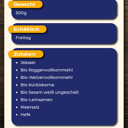
Gewicht
500g
Erhältlich
Freitag
Zutaten:
Wasser
Bio Roggenvollkornmehl
Bio-Weizenvollkornmehl
Bio Kürbiskerne
Bio Sesam weiß ungeschält
Bio-Leinsamen
Meersalz
Hefe