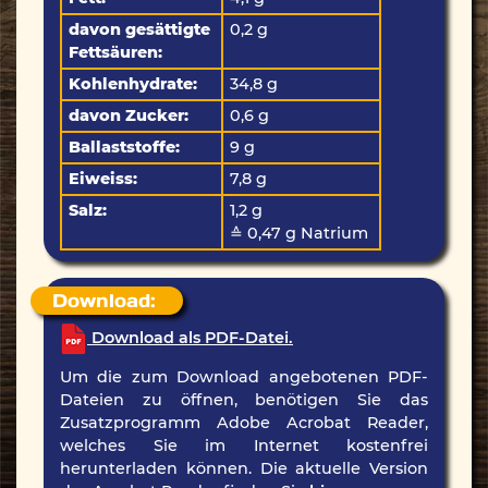
davon gesättigte
0,2 g
Fettsäuren:
Kohlenhydrate:
34,8 g
davon Zucker:
0,6 g
Ballaststoffe:
9 g
Eiweiss:
7,8 g
Salz:
1,2 g
≙ 0,47 g Natrium
Download:
Download als PDF-Datei.
Um die zum Download angebotenen PDF-
Dateien zu öffnen, benötigen Sie das
Zusatzprogramm Adobe Acrobat Reader,
welches Sie im Internet kostenfrei
herunterladen können. Die aktuelle Version